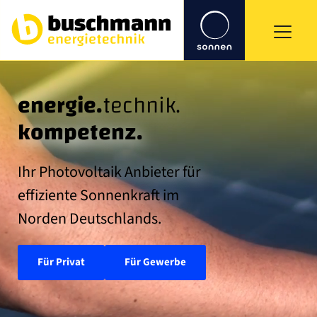
energie.
technik.
kompetenz.
Ihr Photovoltaik Anbieter für 
effiziente Sonnenkraft im 
Norden Deutschlands.
Für Privat
Für Gewerbe